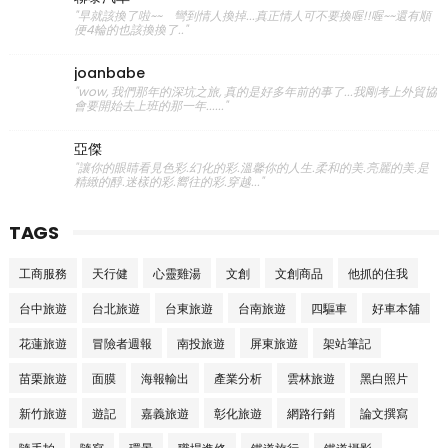
"早就該換了啦~~ 彎到情人換掉...真正情人可不要換喔!!喔~~還有順
便4輪的也該換換了.."
joanbabe
"wow, 我們那年的深坑之旅, 真的是好多年前的事了...我剛考上外貿協
會要開始去上班的那一年......"
亞傑
"讓你的眼睛看見色彩.幻化的彩.溫馨你的人生.柔和的美.亮麗的美.是
精緻的醇.迷樣的彩.嚮往的彩.穿越..."
TAGS
工商服務
天行健
心靈雞湯
文創
文創商品
他抓的住我
台中旅遊
台北旅遊
台東旅遊
台南旅遊
四驅車
好車本舖
花蓮旅遊
冒險者週報
南投旅遊
屏東旅遊
架站筆記
苗栗旅遊
面膜
海報輸出
產業分析
雲林旅遊
黑白照片
新竹旅遊
遊記
嘉義旅遊
彰化旅遊
網路行銷
論文撰寫