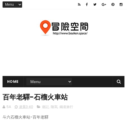
HOME
百年老驛-石榴火車站
5A
凌晨3:40
遊記
,
隨寫
,
鐵道旅行
斗六石榴火車站-百年老驛