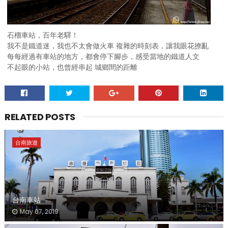
石榴車站，百年老驛！
我不是鐵道迷，我也不太會做火車 複雜的時刻表，讓我眼花撩亂
每每經過有車站的地方，都會停下腳步，感受當地的鐵道人文
不起眼的小站，也曾經串起 城鄉間的距離
RELATED POSTS
台南旅遊
台南車站
May 07, 2019