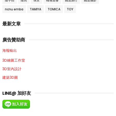
隨手拍
隨寫
環景
職場進修
鐵道旅行
鐵道攝影
ncnu emba
TAMIYA
TOMICA
TOY
最新文章
廣告贊助商
海報輸出
3D繪圖工作室
3D室內設計
建築3D圖
LINE@ 加好友