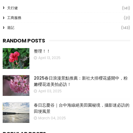
天行健
(141)
工商服務
(21)
遊記
(143)
RANDOM POSTS
整理！！
April 13, 2025
2025春日浪漫景點推薦：新社大排櫻花盛開中，粉
嫩櫻花道美拍必訪！
April 03, 2025
春日忘憂谷｜台中海線絕美田園秘境，攝影迷必訪的
田埂風景
March 04, 2025