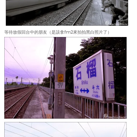
等待放假回台中的朋友（是該拿fm2來拍拍黑白照片了）