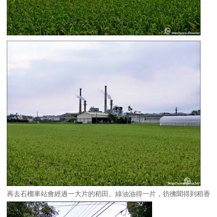
再去石榴車站會經過一大片的稻田。綠油油得一片，彷彿聞得到稻香