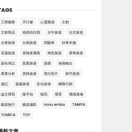
TAGS
工商服務
天行健
心靈雞湯
文創
文創商品
他抓的住我
台中旅遊
台北旅遊
台東旅遊
台南旅遊
四驅車
好車本舖
花蓮旅遊
冒險者週報
南投旅遊
屏東旅遊
架站筆記
苗栗旅遊
面膜
海報輸出
產業分析
雲林旅遊
黑白照片
新竹旅遊
遊記
嘉義旅遊
彰化旅遊
網路行銷
論文撰寫
隨手拍
隨寫
環景
職場進修
鐵道旅行
鐵道攝影
ncnu emba
TAMIYA
TOMICA
TOY
最新文章