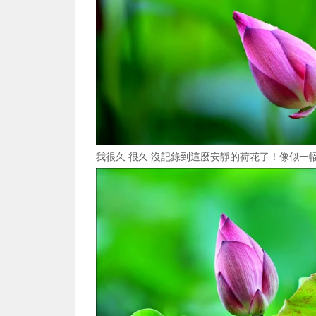
我很久 很久 沒記錄到這麼安靜的荷花了！像似一