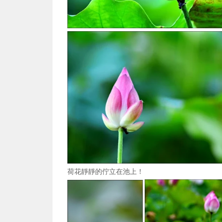
荷花靜靜的佇立在池上！