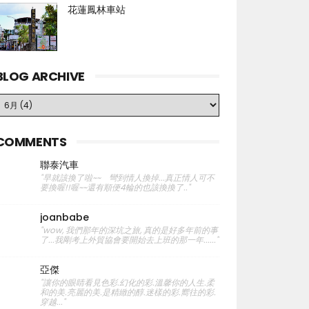
花蓮鳳林車站
BLOG ARCHIVE
COMMENTS
聯泰汽車
"早就該換了啦~~ 彎到情人換掉...真正情人可不
要換喔!!喔~~還有順便4輪的也該換換了.."
joanbabe
"wow, 我們那年的深坑之旅, 真的是好多年前的事
了...我剛考上外貿協會要開始去上班的那一年......"
亞傑
"讓你的眼睛看見色彩.幻化的彩.溫馨你的人生.柔
和的美.亮麗的美.是精緻的醇.迷樣的彩.嚮往的彩.
穿越..."