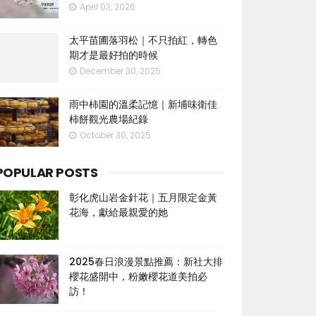
April 03, 2026
太平苗圃落羽松｜不只拍紅，轉色
期才是最好拍的時候
December 30, 2025
雨中柿園的溫柔記憶｜新埔味衛佳
柿餅觀光農場紀錄
October 30, 2025
POPULAR POSTS
彰化虎山岩金針花｜五月限定金黃
花海，獻給最親愛的她
2025春日浪漫景點推薦：新社大排
櫻花盛開中，粉嫩櫻花道美拍必
訪！