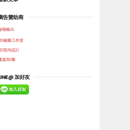
廣告贊助商
海報輸出
3D繪圖工作室
3D室內設計
建築3D圖
LINE@ 加好友