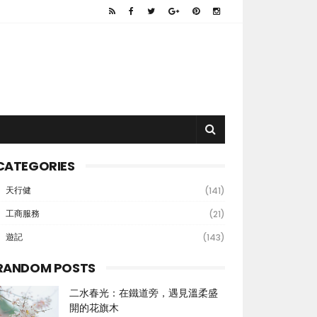
CATEGORIES
天行健
(141)
工商服務
(21)
遊記
(143)
RANDOM POSTS
二水春光：在鐵道旁，遇見溫柔盛
開的花旗木