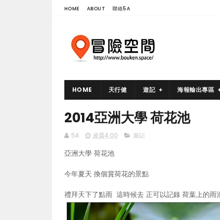
HOME
ABOUT
聯絡5A
HOME
天行健
遊記
海報輸出專區
2014亞洲大學 荷花池
5A
凌晨4:00
遊記
亞洲大學 荷花池
今年夏天 換個賞荷花的景點
禮拜天下了點雨 這時候去 正可以記錄 荷葉上的雨