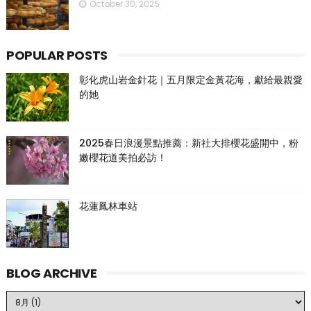
October 30, 2025
POPULAR POSTS
彰化虎山岩金針花｜五月限定金黃花海，獻給最親愛
的她
2025春日浪漫景點推薦：新社大排櫻花盛開中，粉
嫩櫻花道美拍必訪！
花蓮鳳林車站
BLOG ARCHIVE