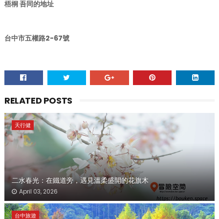
梧桐 吾同的地址
台中市五權路2-67號
RELATED POSTS
天行健
二水春光：在鐵道旁，遇見溫柔盛開的花旗木
April 03, 2026
台中旅遊