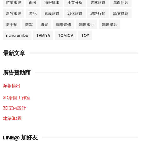
苗栗旅遊
面膜
海報輸出
產業分析
雲林旅遊
黑白照片
新竹旅遊
遊記
嘉義旅遊
彰化旅遊
網路行銷
論文撰寫
隨手拍
隨寫
環景
職場進修
鐵道旅行
鐵道攝影
ncnu emba
TAMIYA
TOMICA
TOY
最新文章
廣告贊助商
海報輸出
3D繪圖工作室
3D室內設計
建築3D圖
LINE@ 加好友