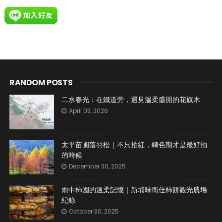
RANDOM POSTS
二水春光：在鐵道旁，遇見溫柔盛開的花旗木
April 03, 2026
太平苗圃落羽松｜不只拍紅，轉色期才是最好拍
的時候
December 30, 2025
雨中柿園的溫柔記憶｜新埔味衛佳柿餅觀光農場
紀錄
October 30, 2025