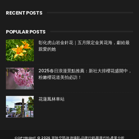
RECENT POSTS
POPULAR POSTS
彰化虎山岩金針花｜五月限定金黃花海，獻給最
親愛的她
2025春日浪漫景點推薦：新社大排櫻花盛開中，
粉嫩櫻花道美拍必訪！
花蓮鳳林車站
COPYRIGHT ©
2026
冒險空間,旅遊攝影,品牌行銷,圖庫代拍,產業分析