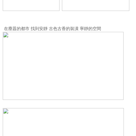
在塵囂的都市 找到安靜 古色古香的裝潢 寧靜的空間