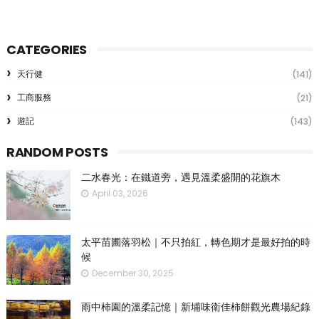
CATEGORIES
天行健
(141)
工商服務
(21)
遊記
(143)
RANDOM POSTS
二水春光：在鐵道旁，遇見溫柔盛開的花旗木
April 03, 2026
太平苗圃落羽松｜不只拍紅，轉色期才是最好拍的時
候
December 30, 2025
雨中柿園的溫柔記憶｜新埔味衛佳柿餅觀光農場紀錄