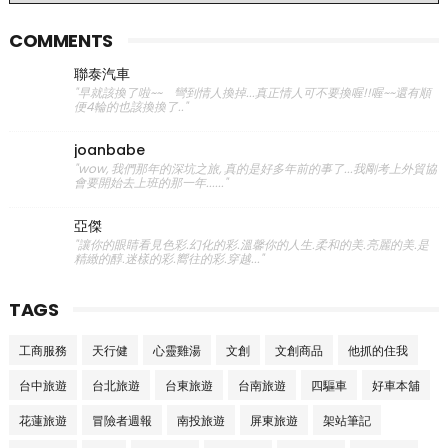
COMMENTS
聯泰汽車
"早就該換了啦~~ 彎到情人換掉...真正情人可不要換喔!!喔~~還有順
便4輪的也該換換了.."
joanbabe
"wow, 我們那年的深坑之旅, 真的是好多年前的事了...我剛考上外貿協
會要開始去上班的那一年......"
亞傑
"讓你的眼睛看見色彩.幻化的彩.溫馨你的人生.柔和的美.亮麗的美.是
精緻的醇.迷樣的彩.嚮往的彩.穿越..."
TAGS
工商服務
天行健
心靈雞湯
文創
文創商品
他抓的住我
台中旅遊
台北旅遊
台東旅遊
台南旅遊
四驅車
好車本舖
花蓮旅遊
冒險者週報
南投旅遊
屏東旅遊
架站筆記