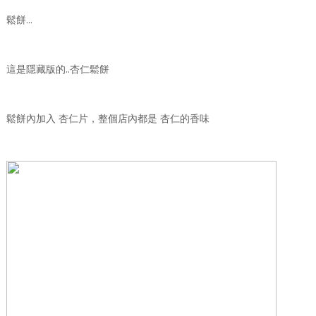
鬆餅…
這是隱藏版的..杏仁鬆餅
鬆餅內加入 杏仁片，整個店內都是 杏仁的香味