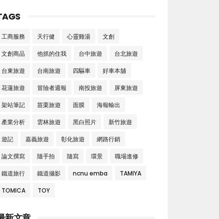
TAGS
工商服務
天行健
心靈雞湯
文創
文創商品
他抓的住我
台中旅遊
台北旅遊
台東旅遊
台南旅遊
四驅車
好車本舖
花蓮旅遊
冒險者週報
南投旅遊
屏東旅遊
架站筆記
苗栗旅遊
面膜
海報輸出
產業分析
雲林旅遊
黑白照片
新竹旅遊
遊記
嘉義旅遊
彰化旅遊
網路行銷
論文撰寫
隨手拍
隨寫
環景
職場進修
鐵道旅行
鐵道攝影
ncnu emba
TAMIYA
TOMICA
TOY
最新文章