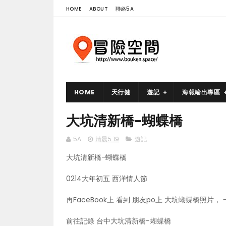
HOME
ABOUT
聯絡5A
HOME
天行健
遊記
海報輸出專區
大坑清新橋-蝴蝶橋
5A
清晨5:19
遊記
大坑清新橋-蝴蝶橋
0214大年初五 西洋情人節
再FaceBook上 看到 朋友po上 大坑蝴蝶橋照片
前往記錄 台中大坑清新橋-蝴蝶橋