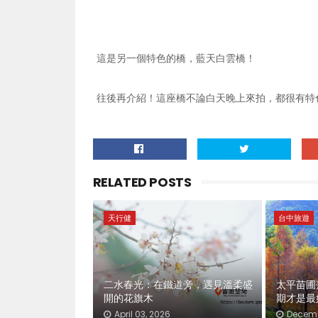
這是另一個特色的橋，藍天白雲橋！
往後再介紹！這座橋不論白天晚上來拍，都很有特
RELATED POSTS
天行健
台中旅遊
二水春光：在鐵道旁，遇見溫柔盛
太平苗圃
開的花旗木
期才是最
April 03, 2026
Decemb