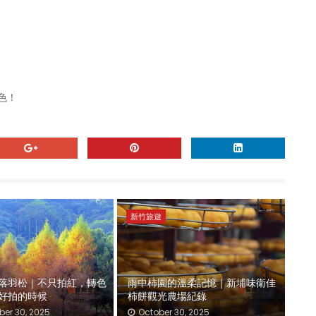
色！
新竹旅遊
落羽松｜不只拍紅，轉色
雨中柿園的溫柔記憶｜新埔味衛佳
好拍的時候
柿餅觀光農場紀錄
er 30, 2025
October 30, 2025