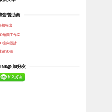
廣告贊助商
海報輸出
3D繪圖工作室
3D室內設計
建築3D圖
LINE@ 加好友