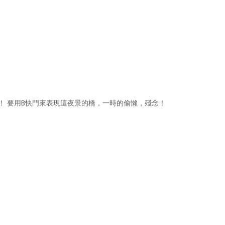
！ 要用B快門來表現這夜景的橋，一時的偷懶，殘念！