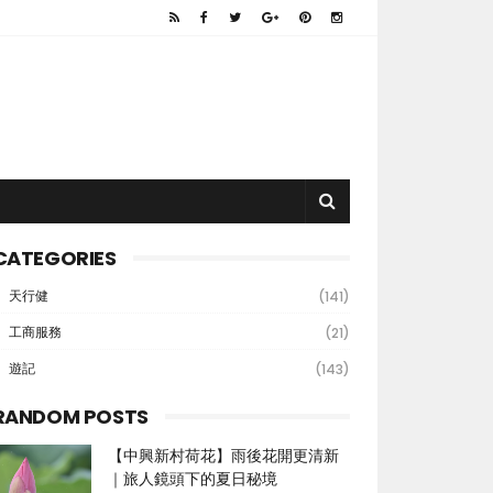
CATEGORIES
天行健
(141)
工商服務
(21)
遊記
(143)
RANDOM POSTS
【中興新村荷花】雨後花開更清新
｜旅人鏡頭下的夏日秘境