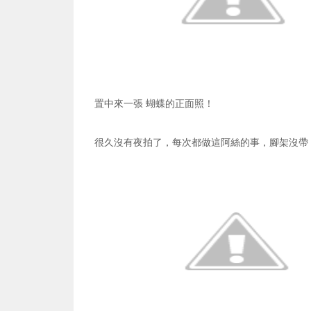
置中來一張 蝴蝶的正面照！
很久沒有夜拍了，每次都做這阿絲的事，腳架沒帶