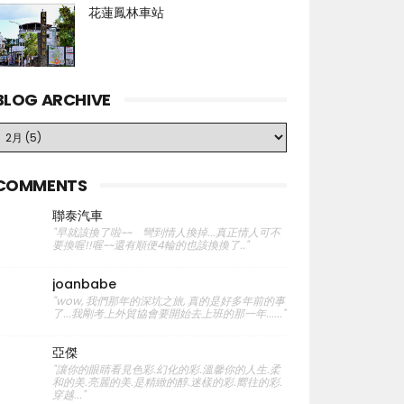
花蓮鳳林車站
BLOG ARCHIVE
COMMENTS
聯泰汽車
"早就該換了啦~~ 彎到情人換掉...真正情人可不
要換喔!!喔~~還有順便4輪的也該換換了.."
joanbabe
"wow, 我們那年的深坑之旅, 真的是好多年前的事
了...我剛考上外貿協會要開始去上班的那一年......"
亞傑
"讓你的眼睛看見色彩.幻化的彩.溫馨你的人生.柔
和的美.亮麗的美.是精緻的醇.迷樣的彩.嚮往的彩.
穿越..."