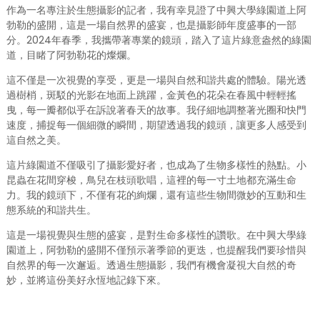
作為一名專注於生態攝影的記者，我有幸見證了中興大學綠園道上阿
勃勒的盛開，這是一場自然界的盛宴，也是攝影師年度盛事的一部
分。2024年春季，我攜帶著專業的鏡頭，踏入了這片綠意盎然的綠園
道，目睹了阿勃勒花的燦爛。
這不僅是一次視覺的享受，更是一場與自然和諧共處的體驗。陽光透
過樹梢，斑駁的光影在地面上跳躍，金黃色的花朵在春風中輕輕搖
曳，每一瓣都似乎在訴說著春天的故事。我仔細地調整著光圈和快門
速度，捕捉每一個細微的瞬間，期望透過我的鏡頭，讓更多人感受到
這自然之美。
這片綠園道不僅吸引了攝影愛好者，也成為了生物多樣性的熱點。小
昆蟲在花間穿梭，鳥兒在枝頭歌唱，這裡的每一寸土地都充滿生命
力。我的鏡頭下，不僅有花的絢爛，還有這些生物間微妙的互動和生
態系統的和諧共生。
這是一場視覺與生態的盛宴，是對生命多樣性的讚歌。在中興大學綠
園道上，阿勃勒的盛開不僅預示著季節的更迭，也提醒我們要珍惜與
自然界的每一次邂逅。透過生態攝影，我們有機會凝視大自然的奇
妙，並將這份美好永恆地記錄下來。