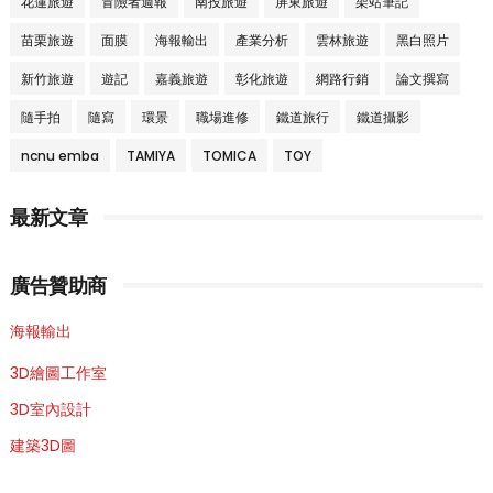
花蓮旅遊
冒險者週報
南投旅遊
屏東旅遊
架站筆記
苗栗旅遊
面膜
海報輸出
產業分析
雲林旅遊
黑白照片
新竹旅遊
遊記
嘉義旅遊
彰化旅遊
網路行銷
論文撰寫
隨手拍
隨寫
環景
職場進修
鐵道旅行
鐵道攝影
ncnu emba
TAMIYA
TOMICA
TOY
最新文章
廣告贊助商
海報輸出
3D繪圖工作室
3D室內設計
建築3D圖