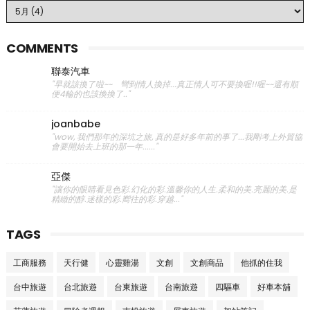
COMMENTS
聯泰汽車
"早就該換了啦~~ 彎到情人換掉...真正情人可不要換喔!!喔~~還有順
便4輪的也該換換了.."
joanbabe
"wow, 我們那年的深坑之旅, 真的是好多年前的事了...我剛考上外貿協
會要開始去上班的那一年......"
亞傑
"讓你的眼睛看見色彩.幻化的彩.溫馨你的人生.柔和的美.亮麗的美.是
精緻的醇.迷樣的彩.嚮往的彩.穿越..."
TAGS
工商服務
天行健
心靈雞湯
文創
文創商品
他抓的住我
台中旅遊
台北旅遊
台東旅遊
台南旅遊
四驅車
好車本舖