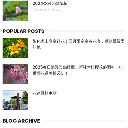
2024亞洲大學荷花
May 06, 2024
POPULAR POSTS
彰化虎山岩金針花｜五月限定金黃花海，獻給最親愛
的她
2025春日浪漫景點推薦：新社大排櫻花盛開中，粉
嫩櫻花道美拍必訪！
花蓮鳳林車站
BLOG ARCHIVE