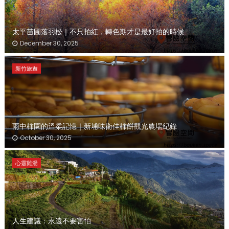
太平苗圃落羽松｜不只拍紅，轉色期才是最好拍的時候
December 30, 2025
新竹旅遊
雨中柿園的溫柔記憶｜新埔味衛佳柿餅觀光農場紀錄
October 30, 2025
心靈雞湯
人生建議：永遠不要害怕