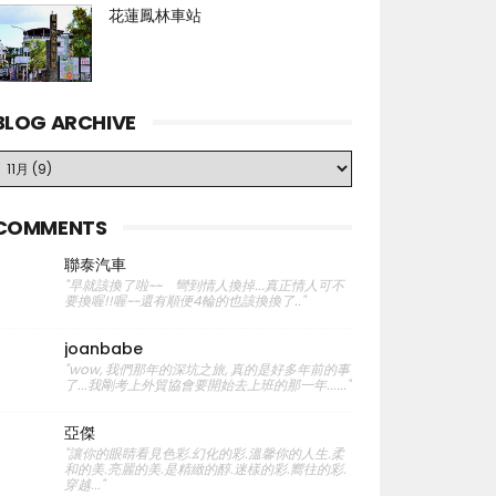
花蓮鳳林車站
BLOG ARCHIVE
COMMENTS
聯泰汽車
"早就該換了啦~~ 彎到情人換掉...真正情人可不
要換喔!!喔~~還有順便4輪的也該換換了.."
joanbabe
"wow, 我們那年的深坑之旅, 真的是好多年前的事
了...我剛考上外貿協會要開始去上班的那一年......"
亞傑
"讓你的眼睛看見色彩.幻化的彩.溫馨你的人生.柔
和的美.亮麗的美.是精緻的醇.迷樣的彩.嚮往的彩.
穿越..."