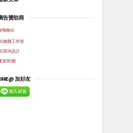
廣告贊助商
海報輸出
3D繪圖工作室
3D室內設計
建築3D圖
LINE@ 加好友