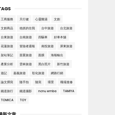
TAGS
工商服務
天行健
心靈雞湯
文創
文創商品
他抓的住我
台中旅遊
台北旅遊
台東旅遊
台南旅遊
四驅車
好車本舖
花蓮旅遊
冒險者週報
南投旅遊
屏東旅遊
架站筆記
苗栗旅遊
面膜
海報輸出
產業分析
雲林旅遊
黑白照片
新竹旅遊
遊記
嘉義旅遊
彰化旅遊
網路行銷
論文撰寫
隨手拍
隨寫
環景
職場進修
鐵道旅行
鐵道攝影
ncnu emba
TAMIYA
TOMICA
TOY
最新文章