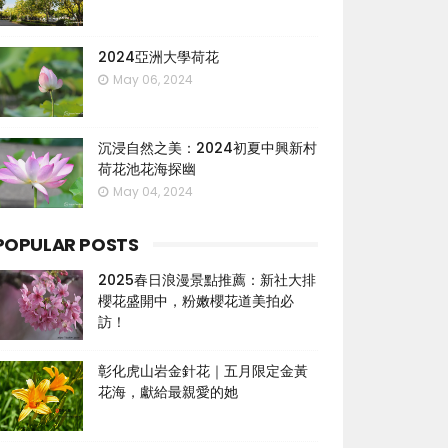
2024亞洲大學荷花
May 06, 2024
沉浸自然之美：2024初夏中興新村
荷花池花海探幽
May 04, 2024
POPULAR POSTS
2025春日浪漫景點推薦：新社大排
櫻花盛開中，粉嫩櫻花道美拍必
訪！
彰化虎山岩金針花｜五月限定金黃
花海，獻給最親愛的她