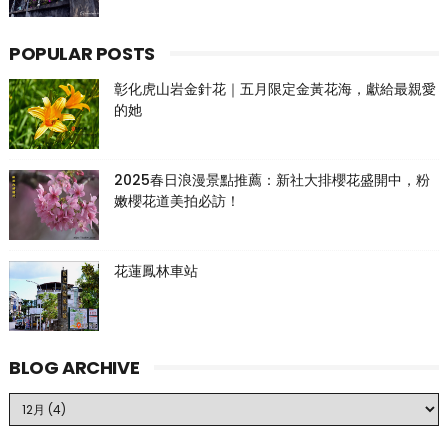
POPULAR POSTS
彰化虎山岩金針花｜五月限定金黃花海，獻給最親愛
的她
2025春日浪漫景點推薦：新社大排櫻花盛開中，粉
嫩櫻花道美拍必訪！
花蓮鳳林車站
BLOG ARCHIVE