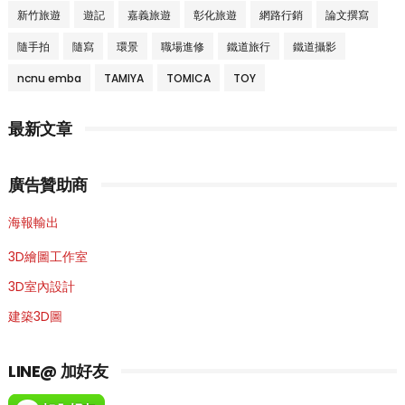
新竹旅遊
遊記
嘉義旅遊
彰化旅遊
網路行銷
論文撰寫
隨手拍
隨寫
環景
職場進修
鐵道旅行
鐵道攝影
ncnu emba
TAMIYA
TOMICA
TOY
最新文章
廣告贊助商
海報輸出
3D繪圖工作室
3D室內設計
建築3D圖
LINE@ 加好友