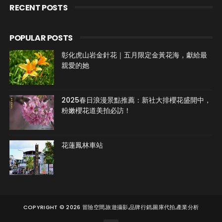
RECENT POSTS
POPULAR POSTS
彰化虎山岩金針花｜五月限定金黃花海，獻給最
親愛的她
2025春日浪漫景點推薦：新社大排櫻花盛開中，
粉嫩櫻花道美拍必訪！
花蓮鳳林車站
COPYRIGHT ©
2026
冒險空間,旅遊攝影,品牌行銷,圖庫代拍,產業分析