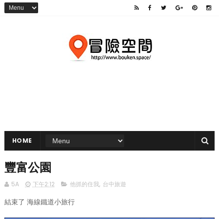
HOME
豐富公園
5A
下午2:12
他抓的住我
,
台中旅遊
結束了 海線鐵道小旅行