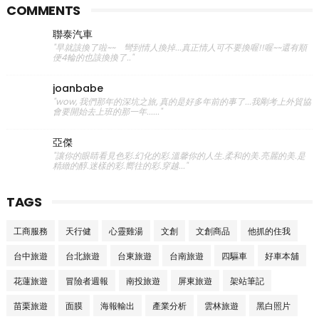
COMMENTS
聯泰汽車
"早就該換了啦~~ 彎到情人換掉...真正情人可不要換喔!!喔~~還有順
便4輪的也該換換了.."
joanbabe
"wow, 我們那年的深坑之旅, 真的是好多年前的事了...我剛考上外貿協
會要開始去上班的那一年......"
亞傑
"讓你的眼睛看見色彩.幻化的彩.溫馨你的人生.柔和的美.亮麗的美.是
精緻的醇.迷樣的彩.嚮往的彩.穿越..."
TAGS
工商服務
天行健
心靈雞湯
文創
文創商品
他抓的住我
台中旅遊
台北旅遊
台東旅遊
台南旅遊
四驅車
好車本舖
花蓮旅遊
冒險者週報
南投旅遊
屏東旅遊
架站筆記
苗栗旅遊
面膜
海報輸出
產業分析
雲林旅遊
黑白照片