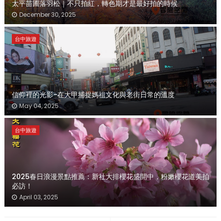
太平苗圃落羽松｜不只拍紅，轉色期才是最好拍的時候
December 30, 2025
台中旅遊
信仰裡的光影-在大甲捕捉媽祖文化與老街日常的溫度
May 04, 2025
台中旅遊
2025春日浪漫景點推薦：新社大排櫻花盛開中，粉嫩櫻花道美拍
必訪！
April 03, 2025