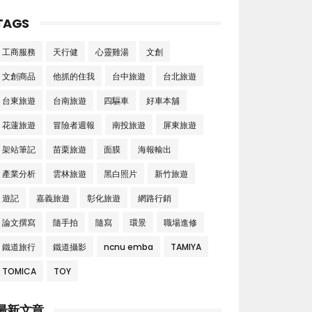
TAGS
工商服務
天行健
心靈雞湯
文創
文創商品
他抓的住我
台中旅遊
台北旅遊
台東旅遊
台南旅遊
四驅車
好車本舖
花蓮旅遊
冒險者週報
南投旅遊
屏東旅遊
架站筆記
苗栗旅遊
面膜
海報輸出
產業分析
雲林旅遊
黑白照片
新竹旅遊
遊記
嘉義旅遊
彰化旅遊
網路行銷
論文撰寫
隨手拍
隨寫
環景
職場進修
鐵道旅行
鐵道攝影
ncnu emba
TAMIYA
TOMICA
TOY
最新文章