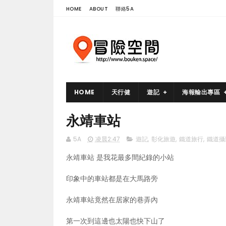
HOME
ABOUT
聯絡5A
HOME
天行健
遊記
海報輸出專區
永靖車站
5A
凌晨2:47
遊記
,
彰化旅遊
,
鐵道旅行
,
鐵道攝
永靖車站 是我花最多間紀錄的小站
印象中的車站都是在大馬路旁
永靖車站竟然在居家的巷弄內
第一次到這邊也太陽也快下山了