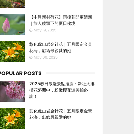
【中興新村荷花】雨後花開更清新
｜旅人鏡頭下的夏日秘境
May 19, 2025
彰化虎山岩金針花｜五月限定金黃
花海，獻給最親愛的她
May 06, 2025
POPULAR POSTS
2025春日浪漫景點推薦：新社大排
櫻花盛開中，粉嫩櫻花道美拍必
訪！
彰化虎山岩金針花｜五月限定金黃
花海，獻給最親愛的她