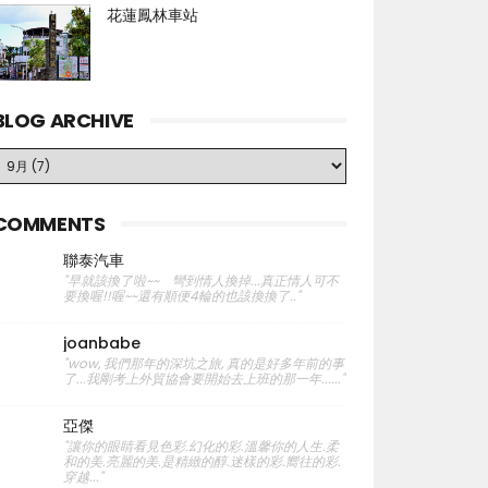
花蓮鳳林車站
BLOG ARCHIVE
COMMENTS
聯泰汽車
"早就該換了啦~~ 彎到情人換掉...真正情人可不
要換喔!!喔~~還有順便4輪的也該換換了.."
joanbabe
"wow, 我們那年的深坑之旅, 真的是好多年前的事
了...我剛考上外貿協會要開始去上班的那一年......"
亞傑
"讓你的眼睛看見色彩.幻化的彩.溫馨你的人生.柔
和的美.亮麗的美.是精緻的醇.迷樣的彩.嚮往的彩.
穿越..."