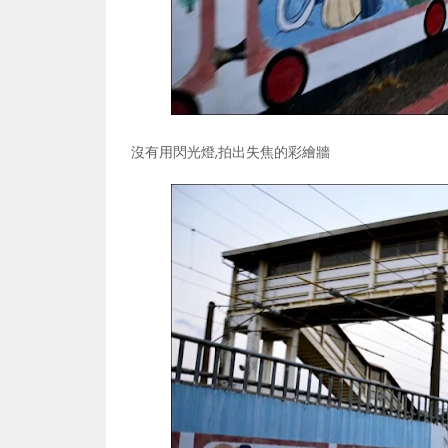
沒有用閃光燈,拍出失焦的彩繪牆