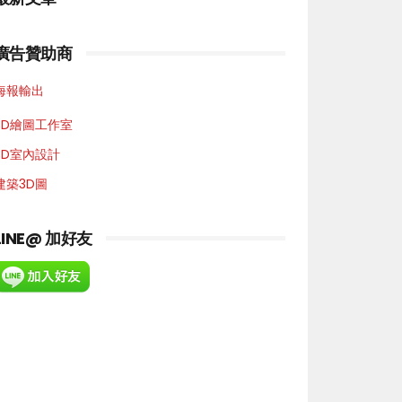
廣告贊助商
海報輸出
3D繪圖工作室
3D室內設計
建築3D圖
LINE@ 加好友