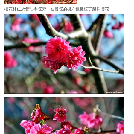
櫻花林位於管理學院旁，在管院的後方也種植了幾株櫻花