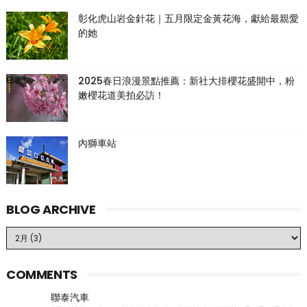
彰化虎山岩金針花｜五月限定金黃花海，獻給最親愛
的她
2025春日浪漫景點推薦：新社大排櫻花盛開中，粉
嫩櫻花道美拍必訪！
內獅車站
BLOG ARCHIVE
COMMENTS
聯泰汽車