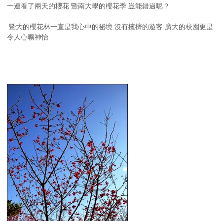
一連看了兩天的櫻花 暨南大學的櫻花季 豈能錯過呢？
暨大的櫻花林一直是我心中的祕境 沒有擁擠的遊客 廣大的校園更是
令人心曠神怡