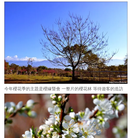
今年櫻花季的主題是櫻緣暨會 一整片的櫻花林 等待遊客的造訪