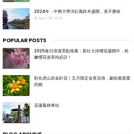
2024年，中興大學洋紅風鈴木盛開，美不勝收
April 08, 2024
POPULAR POSTS
2025春日浪漫景點推薦：新社大排櫻花盛開中，粉
嫩櫻花道美拍必訪！
彰化虎山岩金針花｜五月限定金黃花海，獻給最親愛
的她
花蓮鳳林車站