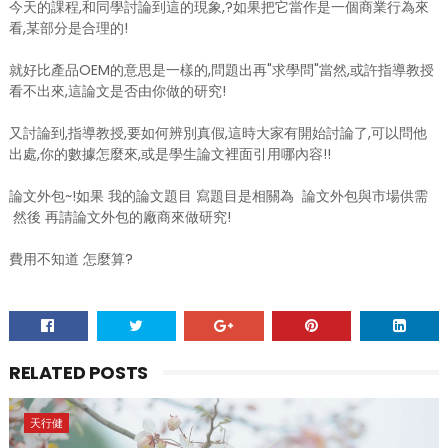
今天的課程,和同學討論到這的現象,?如果把它當作是一個商業行為來
看,某部分是合理的!
就好比產品OEM的意思是一樣的,問題出再"求學問"當然,或許指導教授
看不出來,這論文是否由你做的研究!
又討論到,指導教授,要如何辨別真假,這時大家有開始討論了,可以問他
出處,你的數據怎麼來,或是學生論文裡面引用哪內容!!
論文外包~!如果 我的論文題目 寫題目是相關為 論文外包與市場供需
然後 再請論文外包的廠商來做研究!
費用不知道 怎麼算?
RELATED POSTS
天行健