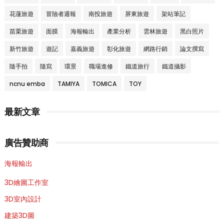
花蓮旅遊
冒險者週報
南投旅遊
屏東旅遊
架站筆記
苗栗旅遊
面膜
海報輸出
產業分析
雲林旅遊
黑白照片
新竹旅遊
遊記
嘉義旅遊
彰化旅遊
網路行銷
論文撰寫
隨手拍
隨寫
環景
職場進修
鐵道旅行
鐵道攝影
ncnu emba
TAMIYA
TOMICA
TOY
最新文章
廣告贊助商
海報輸出
3D繪圖工作室
3D室內設計
建築3D圖