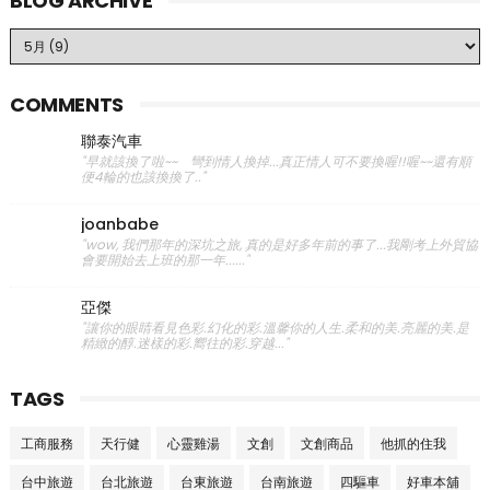
BLOG ARCHIVE
COMMENTS
聯泰汽車
"早就該換了啦~~ 彎到情人換掉...真正情人可不要換喔!!喔~~還有順
便4輪的也該換換了.."
joanbabe
"wow, 我們那年的深坑之旅, 真的是好多年前的事了...我剛考上外貿協
會要開始去上班的那一年......"
亞傑
"讓你的眼睛看見色彩.幻化的彩.溫馨你的人生.柔和的美.亮麗的美.是
精緻的醇.迷樣的彩.嚮往的彩.穿越..."
TAGS
工商服務
天行健
心靈雞湯
文創
文創商品
他抓的住我
台中旅遊
台北旅遊
台東旅遊
台南旅遊
四驅車
好車本舖