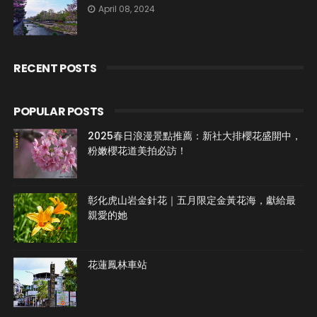
April 08, 2024
RECENT POSTS
POPULAR POSTS
2025春日浪漫景點推薦：新社大排櫻花盛開中，
粉嫩櫻花道美拍必訪！
彰化虎山岩金針花｜五月限定金黃花海，獻給最
親愛的她
花蓮鳳林車站