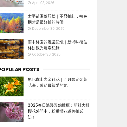
April 03, 2026
太平苗圃落羽松｜不只拍紅，轉色
期才是最好拍的時候
December 30, 2025
雨中柿園的溫柔記憶｜新埔味衛佳
柿餅觀光農場紀錄
October 30, 2025
POPULAR POSTS
彰化虎山岩金針花｜五月限定金黃
花海，獻給最親愛的她
2025春日浪漫景點推薦：新社大排
櫻花盛開中，粉嫩櫻花道美拍必
訪！