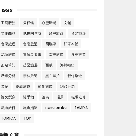
TAGS
工商服務
天行健
心靈雞湯
文創
文創商品
他抓的住我
台中旅遊
台北旅遊
台東旅遊
台南旅遊
四驅車
好車本舖
花蓮旅遊
冒險者週報
南投旅遊
屏東旅遊
架站筆記
苗栗旅遊
面膜
海報輸出
產業分析
雲林旅遊
黑白照片
新竹旅遊
遊記
嘉義旅遊
彰化旅遊
網路行銷
論文撰寫
隨手拍
隨寫
環景
職場進修
鐵道旅行
鐵道攝影
ncnu emba
TAMIYA
TOMICA
TOY
最新文章