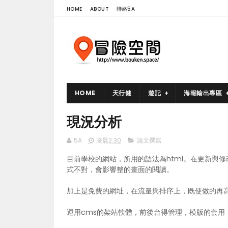
HOME
ABOUT
聯絡5A
HOME
天行健
遊記
海報輸出專區
現況分析
5A
凌晨2:30
論文撰寫
目前學校的網站，所用的語法為html。在更新與
式不對，會影響整的畫面的閱讀。
加上是免費的網址，在流量與排序上，既使做的再
運用cms的架站軟體，前後台得管理，模版的套用