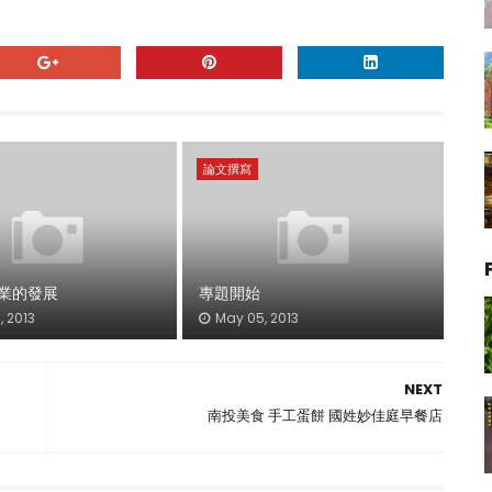
論文撰寫
業的發展
專題開始
 2013
May 05, 2013
NEXT
南投美食 手工蛋餅 國姓妙佳庭早餐店