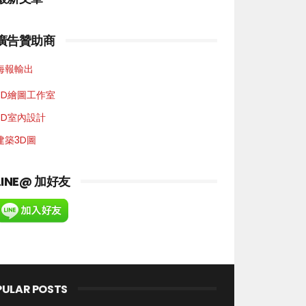
廣告贊助商
海報輸出
3D繪圖工作室
3D室內設計
建築3D圖
LINE@ 加好友
PULAR POSTS