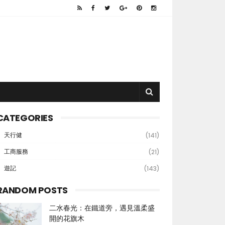
CATEGORIES
天行健
(141)
工商服務
(21)
遊記
(143)
RANDOM POSTS
二水春光：在鐵道旁，遇見溫柔盛
開的花旗木