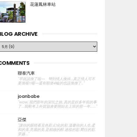
花蓮鳳林車站
BLOG ARCHIVE
COMMENTS
聯泰汽車
"早就該換了啦~~ 彎到情人換掉...真正情人可不
要換喔!!喔~~還有順便4輪的也該換換了.."
joanbabe
"wow, 我們那年的深坑之旅, 真的是好多年前的事
了...我剛考上外貿協會要開始去上班的那一年......"
亞傑
"讓你的眼睛看見色彩.幻化的彩.溫馨你的人生.柔
和的美.亮麗的美.是精緻的醇.迷樣的彩.嚮往的彩.
穿越..."