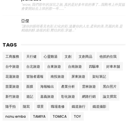
"wow, 我們那年的深坑之旅, 真的是好多年前的事了...我剛考上外貿協
會要開始去上班的那一年......"
亞傑
"讓你的眼睛看見色彩.幻化的彩.溫馨你的人生.柔和的美.亮麗的美.是
精緻的醇.迷樣的彩.嚮往的彩.穿越..."
TAGS
工商服務
天行健
心靈雞湯
文創
文創商品
他抓的住我
台中旅遊
台北旅遊
台東旅遊
台南旅遊
四驅車
好車本舖
花蓮旅遊
冒險者週報
南投旅遊
屏東旅遊
架站筆記
苗栗旅遊
面膜
海報輸出
產業分析
雲林旅遊
黑白照片
新竹旅遊
遊記
嘉義旅遊
彰化旅遊
網路行銷
論文撰寫
隨手拍
隨寫
環景
職場進修
鐵道旅行
鐵道攝影
ncnu emba
TAMIYA
TOMICA
TOY