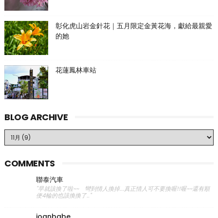
彰化虎山岩金針花｜五月限定金黃花海，獻給最親愛
的她
花蓮鳳林車站
BLOG ARCHIVE
COMMENTS
聯泰汽車
"早就該換了啦~~ 彎到情人換掉...真正情人可不要換喔!!喔~~還有順
便4輪的也該換換了.."
joanbabe