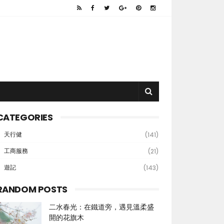
CATEGORIES
天行健
(141)
工商服務
(21)
遊記
(143)
RANDOM POSTS
二水春光：在鐵道旁，遇見溫柔盛
開的花旗木