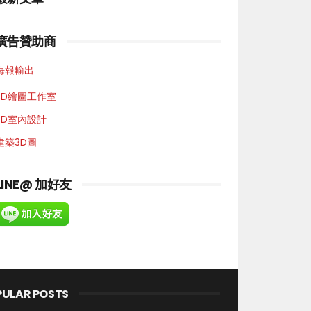
廣告贊助商
海報輸出
3D繪圖工作室
3D室內設計
建築3D圖
LINE@ 加好友
PULAR POSTS