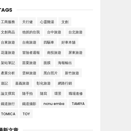
TAGS
工商服務
天行健
心靈雞湯
文創
文創商品
他抓的住我
台中旅遊
台北旅遊
台東旅遊
台南旅遊
四驅車
好車本舖
花蓮旅遊
冒險者週報
南投旅遊
屏東旅遊
架站筆記
苗栗旅遊
面膜
海報輸出
產業分析
雲林旅遊
黑白照片
新竹旅遊
遊記
嘉義旅遊
彰化旅遊
網路行銷
論文撰寫
隨手拍
隨寫
環景
職場進修
鐵道旅行
鐵道攝影
ncnu emba
TAMIYA
TOMICA
TOY
最新文章