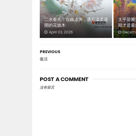
二水春光：在鐵道旁，遇見溫柔盛
太平苗圃
開的花旗木
期才是最
April 03, 2026
Decemb
PREVIOUS
復活
POST A COMMENT
沒有留言