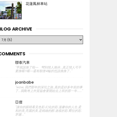
花蓮鳳林車站
BLOG ARCHIVE
COMMENTS
聯泰汽車
"早就該換了啦~~ 彎到情人換掉...真正情人可不
要換喔!!喔~~還有順便4輪的也該換換了.."
joanbabe
"wow, 我們那年的深坑之旅, 真的是好多年前的事
了...我剛考上外貿協會要開始去上班的那一年......"
亞傑
"讓你的眼睛看見色彩.幻化的彩.溫馨你的人生.柔
和的美.亮麗的美.是精緻的醇.迷樣的彩.嚮往的彩.
穿越..."