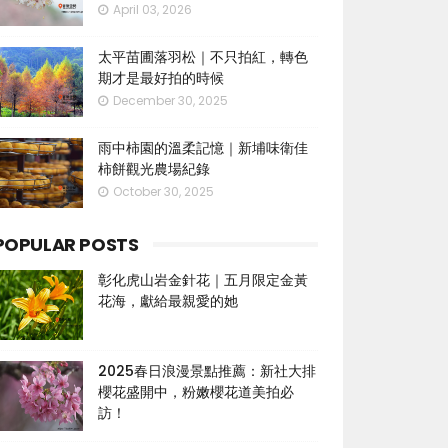
April 03, 2026
太平苗圃落羽松｜不只拍紅，轉色
期才是最好拍的時候
December 30, 2025
雨中柿園的溫柔記憶｜新埔味衛佳
柿餅觀光農場紀錄
October 30, 2025
POPULAR POSTS
彰化虎山岩金針花｜五月限定金黃
花海，獻給最親愛的她
2025春日浪漫景點推薦：新社大排
櫻花盛開中，粉嫩櫻花道美拍必
訪！