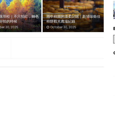
落羽松｜不只拍紅，轉色
雨中柿園的溫柔記憶｜新埔味衛佳
好拍的時候
柿餅觀光農場紀錄
er 30, 2025
October 30, 2025