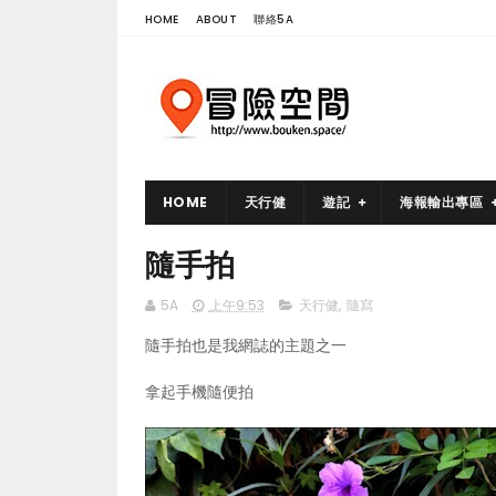
HOME
ABOUT
聯絡5A
HOME
天行健
遊記
海報輸出專區
隨手拍
5A
上午9:53
天行健
,
隨寫
隨手拍也是我網誌的主題之一
拿起手機隨便拍