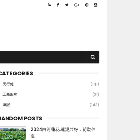
CATEGORIES
天行健
(141)
工商服務
(21)
遊記
(143)
RANDOM POSTS
2024白河蓮花.蓮泥共好．荷勒仲
夏