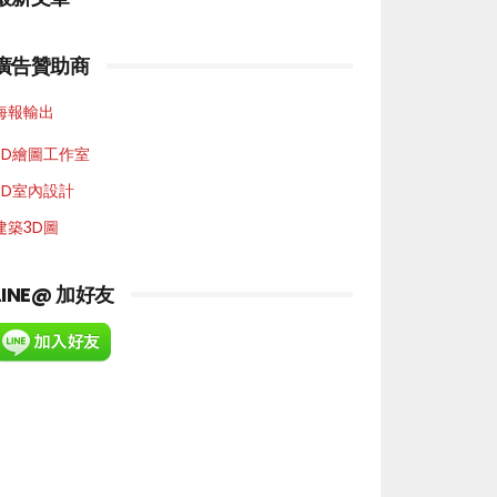
廣告贊助商
海報輸出
3D繪圖工作室
3D室內設計
建築3D圖
LINE@ 加好友