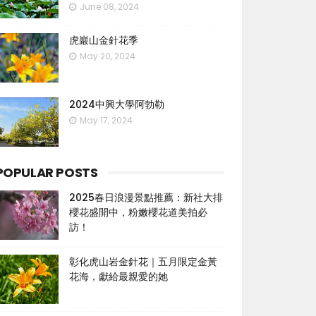
June 08, 2024
虎巖山金針花季
May 20, 2024
2024中興大學阿勃勒
May 17, 2024
POPULAR POSTS
2025春日浪漫景點推薦：新社大排
櫻花盛開中，粉嫩櫻花道美拍必
訪！
彰化虎山岩金針花｜五月限定金黃
花海，獻給最親愛的她