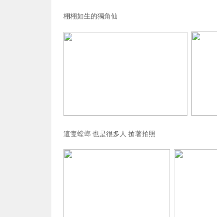
栩栩如生的獨角仙
這隻螳螂 也是很多人 搶著拍照