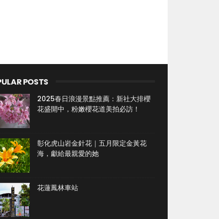
PULAR POSTS
2025春日浪漫景點推薦：新社大排櫻
花盛開中，粉嫩櫻花道美拍必訪！
彰化虎山岩金針花｜五月限定金黃花
海，獻給最親愛的她
花蓮鳳林車站