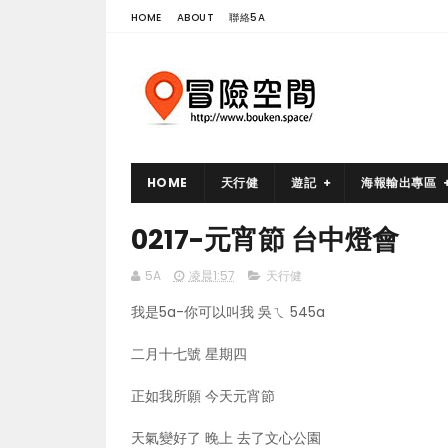
HOME
ABOUT
聯絡5A
HOME
天行健
遊記
海報輸出專區
0217-元宵節 台中燈會
5A
凌晨1:57
天行健
我是5a-你可以叫我 吳ㄟ 545a
二月十七號 星期四
正如我所願 今天元宵節
天氣變好了 晚上 去了文心公園