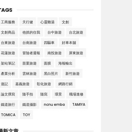
TAGS
工商服務
天行健
心靈雞湯
文創
文創商品
他抓的住我
台中旅遊
台北旅遊
台東旅遊
台南旅遊
四驅車
好車本舖
花蓮旅遊
冒險者週報
南投旅遊
屏東旅遊
架站筆記
苗栗旅遊
面膜
海報輸出
產業分析
雲林旅遊
黑白照片
新竹旅遊
遊記
嘉義旅遊
彰化旅遊
網路行銷
論文撰寫
隨手拍
隨寫
環景
職場進修
鐵道旅行
鐵道攝影
ncnu emba
TAMIYA
TOMICA
TOY
最新文章