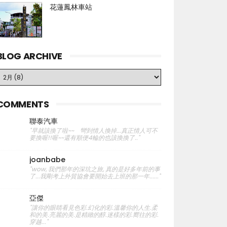
花蓮鳳林車站
BLOG ARCHIVE
COMMENTS
聯泰汽車
"早就該換了啦~~ 彎到情人換掉...真正情人可不
要換喔!!喔~~還有順便4輪的也該換換了.."
joanbabe
"wow, 我們那年的深坑之旅, 真的是好多年前的事
了...我剛考上外貿協會要開始去上班的那一年......"
亞傑
"讓你的眼睛看見色彩.幻化的彩.溫馨你的人生.柔
和的美.亮麗的美.是精緻的醇.迷樣的彩.嚮往的彩.
穿越..."