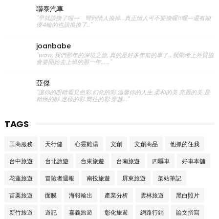
聯泰汽車
"早就該換了啦~~ 彎到情人換掉...真正情人可不要換喔!!喔~~還有順
便4輪的也該換換了.."
joanbabe
"wow, 我們那年的深坑之旅, 真的是好多年前的事了...我剛考上外貿協
會要開始去上班的那一年......"
亞傑
"讓你的眼睛看見色彩.幻化的彩.溫馨你的人生.柔和的美.亮麗的美.是
精緻的醇.迷樣的彩.嚮往的彩.穿越..."
TAGS
工商服務
天行健
心靈雞湯
文創
文創商品
他抓的住我
台中旅遊
台北旅遊
台東旅遊
台南旅遊
四驅車
好車本舖
花蓮旅遊
冒險者週報
南投旅遊
屏東旅遊
架站筆記
苗栗旅遊
面膜
海報輸出
產業分析
雲林旅遊
黑白照片
新竹旅遊
遊記
嘉義旅遊
彰化旅遊
網路行銷
論文撰寫