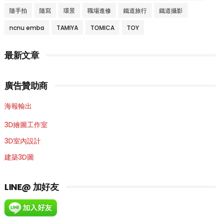
隨手拍
隨寫
環景
職場進修
鐵道旅行
鐵道攝影
ncnu emba
TAMIYA
TOMICA
TOY
最新文章
廣告贊助商
海報輸出
3D繪圖工作室
3D室內設計
建築3D圖
LINE@ 加好友