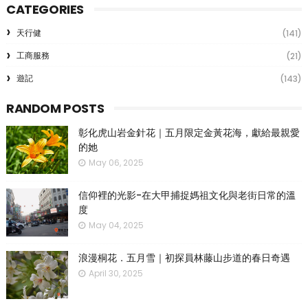
CATEGORIES
天行健
(141)
工商服務
(21)
遊記
(143)
RANDOM POSTS
彰化虎山岩金針花｜五月限定金黃花海，獻給最親愛
的她
May 06, 2025
信仰裡的光影-在大甲捕捉媽祖文化與老街日常的溫
度
May 04, 2025
浪漫桐花．五月雪｜初探員林藤山步道的春日奇遇
April 30, 2025