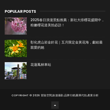
POPULAR POSTS
2025春日浪漫景點推薦：新社大排櫻花盛開中，
粉嫩櫻花道美拍必訪！
彰化虎山岩金針花｜五月限定金黃花海，獻給最
親愛的她
花蓮鳳林車站
COPYRIGHT ©
2026
冒險空間,旅遊攝影,品牌行銷,圖庫代拍,產業分析