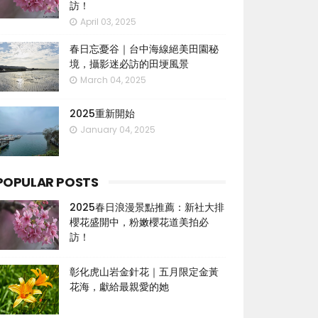
訪！
April 03, 2025
春日忘憂谷｜台中海線絕美田園秘
境，攝影迷必訪的田埂風景
March 04, 2025
2025重新開始
January 04, 2025
POPULAR POSTS
2025春日浪漫景點推薦：新社大排
櫻花盛開中，粉嫩櫻花道美拍必
訪！
彰化虎山岩金針花｜五月限定金黃
花海，獻給最親愛的她