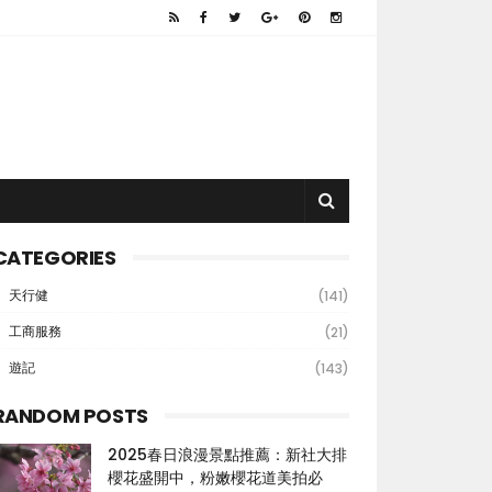
CATEGORIES
天行健
(141)
工商服務
(21)
遊記
(143)
RANDOM POSTS
2025春日浪漫景點推薦：新社大排
櫻花盛開中，粉嫩櫻花道美拍必