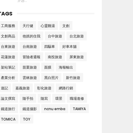
穿越..."
TAGS
工商服務
天行健
心靈雞湯
文創
文創商品
他抓的住我
台中旅遊
台北旅遊
台東旅遊
台南旅遊
四驅車
好車本舖
花蓮旅遊
冒險者週報
南投旅遊
屏東旅遊
架站筆記
苗栗旅遊
面膜
海報輸出
產業分析
雲林旅遊
黑白照片
新竹旅遊
遊記
嘉義旅遊
彰化旅遊
網路行銷
論文撰寫
隨手拍
隨寫
環景
職場進修
鐵道旅行
鐵道攝影
ncnu emba
TAMIYA
TOMICA
TOY