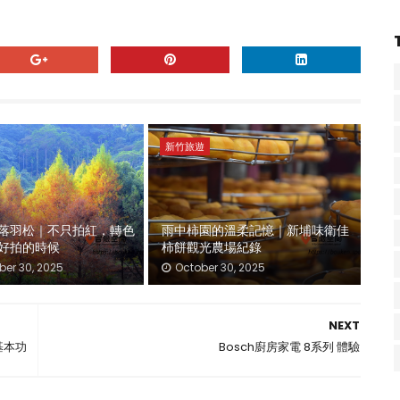
新竹旅遊
落羽松｜不只拍紅，轉色
雨中柿園的溫柔記憶｜新埔味衛佳
好拍的時候
柿餅觀光農場紀錄
er 30, 2025
October 30, 2025
NEXT
基本功
Bosch廚房家電 8系列 體驗