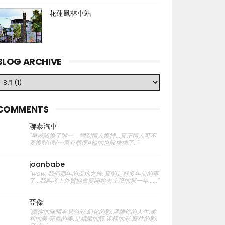
花蓮鳳林車站
BLOG ARCHIVE
COMMENTS
聯泰汽車
"早就該換了啦~~ 彎到情人換掉...真正情人可不
要換喔!!喔~~還有順便4輪的也該換換了.."
joanbabe
"wow, 我們那年的深坑之旅, 真的是好多年前的事
了...我剛考上外貿協會要開始去上班的那一年......"
亞傑
"讓你的眼睛看見色彩.幻化的彩.溫馨你的人生.柔
和的美.亮麗的美.是精緻的醇.迷樣的彩.嚮往的彩.