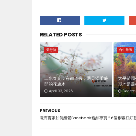
RELATED POSTS
天行健
台中旅遊
二水春光：在鐵道旁，遇見溫柔盛
太平苗圃
開的花旗木
期才是最
April 03, 2026
Decemb
PREVIOUS
電商賣家如何經營Facebook粉絲專頁？6個步驟打好