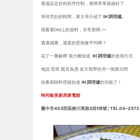
透過設定好的程序控制，簡簡單單就做好了
等待烹飪的時間，黃大哥介紹了
IH 調理爐,
我看著DM上的資料，非常那悶 ><
透過感應，溫度的受熱會平均嗎？
花了一番解釋 我大概知道
IH 調理爐
的使用方式
他說 哎呀 眼見為憑 改天我帶你另一個展示間
你看廚師料理就知道
IH 調理爐
的功能了！
時尚歐美廚房家電館
臺中市403西區柳川東路2段118號│TEL.04-2372-