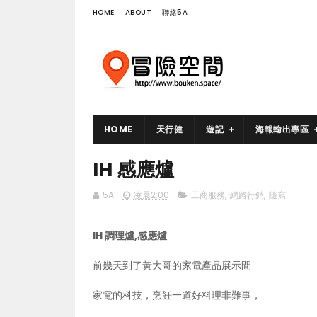
HOME
ABOUT
聯絡5A
HOME
天行健
遊記
海報輸出專區
IH 感應爐
5A
凌晨2:00
工商服務
,
網路行銷
,
隨寫
IH 調理爐,感應爐
前幾天到了黃大哥的家電產品展示間
家電的科技，烹飪一道好料理非難事，