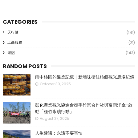
CATEGORIES
天行健
(141)
工商服務
(21)
遊記
(143)
RANDOM POSTS
雨中柿園的溫柔記憶｜新埔味衛佳柿餅觀光農場紀錄
October 30, 2025
彰化產業觀光協進會攜手竹寮合作社與富雨洋傘-啟
動「種竹永續行動」
August 27, 2025
人生建議：永遠不要害怕