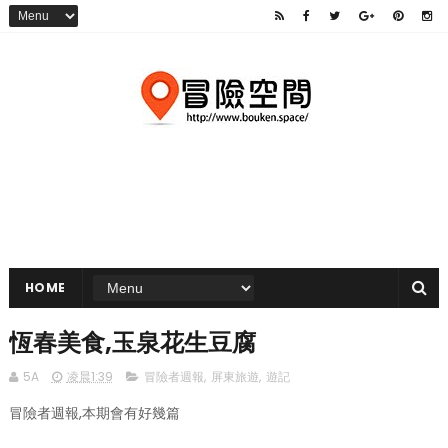
HOME
恆春美食,玉泉花生豆腐
5A
凌晨1:39
冒險者週報
,
屏東旅遊
,
遊記
冒險者週報,本期會有好幾篇