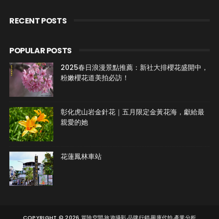
RECENT POSTS
POPULAR POSTS
2025春日浪漫景點推薦：新社大排櫻花盛開中，
粉嫩櫻花道美拍必訪！
彰化虎山岩金針花｜五月限定金黃花海，獻給最
親愛的她
花蓮鳳林車站
COPYRIGHT ©
2026
冒險空間,旅遊攝影,品牌行銷,圖庫代拍,產業分析