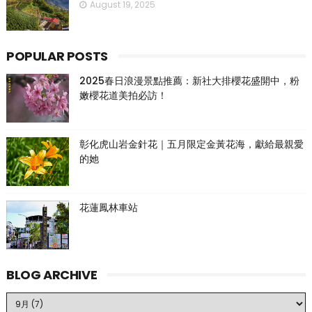
August 19, 2025
POPULAR POSTS
2025春日浪漫景點推薦：新社大排櫻花盛開中，粉
嫩櫻花道美拍必訪！
彰化虎山岩金針花｜五月限定金黃花海，獻給最親愛
的她
花蓮鳳林車站
BLOG ARCHIVE