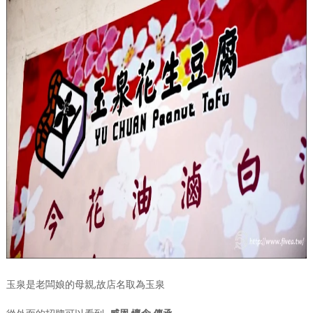
玉泉是老闆娘的母親,故店名取為玉泉