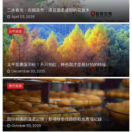
二水春光：在鐵道旁，遇見溫柔盛開的花旗木
April 03, 2026
台中旅遊
太平苗圃落羽松｜不只拍紅，轉色期才是最好拍的時候
December 30, 2025
新竹旅遊
雨中柿園的溫柔記憶｜新埔味衛佳柿餅觀光農場紀錄
October 30, 2025