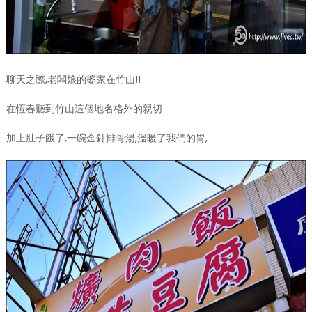
聊天之際,老闆娘的婆家在竹山!!
在恆春聽到竹山這個地名格外的親切
加上肚子餓了,一碗金針排骨湯,溫暖了我們的胃,