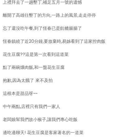
上禮拜去了一趟墾丁,補足五月一號的遺憾
離開了高雄往墾丁的方向,一路上的風景,走走停停
忘了還沒吃午餐,到了恆春已是飢轆腸腸了
恆春鎮繞了近20分鐘,要放棄時,易姊看到了這家控肉飯
花生豆腐??這是第一次看到這道菜
點了兩碗爌肉飯,和一盤花生豆腐
抱歉,因為太餓了 來不及拍
這根本是甜品呀~~
中午兩點,店裡只有我們一家人
老闆娘幫我們故小猴子,讓我們專心吃飯
邊吃邊聊天! 花生豆腐是客家著名的一道菜