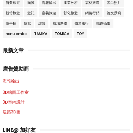
苗栗旅遊
面膜
海報輸出
產業分析
雲林旅遊
黑白照片
新竹旅遊
遊記
嘉義旅遊
彰化旅遊
網路行銷
論文撰寫
隨手拍
隨寫
環景
職場進修
鐵道旅行
鐵道攝影
ncnu emba
TAMIYA
TOMICA
TOY
最新文章
廣告贊助商
海報輸出
3D繪圖工作室
3D室內設計
建築3D圖
LINE@ 加好友