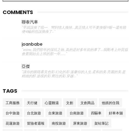
COMMENTS
聯泰汽車
"早就該換了啦~~ 彎到情人換掉...真正情人可不要換喔!!喔~~還有順
便4輪的也該換換了.."
joanbabe
"wow, 我們那年的深坑之旅, 真的是好多年前的事了...我剛考上外貿協
會要開始去上班的那一年......"
亞傑
"讓你的眼睛看見色彩.幻化的彩.溫馨你的人生.柔和的美.亮麗的美.是
精緻的醇.迷樣的彩.嚮往的彩.穿越..."
TAGS
工商服務
天行健
心靈雞湯
文創
文創商品
他抓的住我
台中旅遊
台北旅遊
台東旅遊
台南旅遊
四驅車
好車本舖
花蓮旅遊
冒險者週報
南投旅遊
屏東旅遊
架站筆記