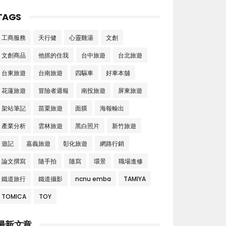
TAGS
工商服務
天行健
心靈雞湯
文創
文創商品
他抓的住我
台中旅遊
台北旅遊
台東旅遊
台南旅遊
四驅車
好車本舖
花蓮旅遊
冒險者週報
南投旅遊
屏東旅遊
架站筆記
苗栗旅遊
面膜
海報輸出
產業分析
雲林旅遊
黑白照片
新竹旅遊
遊記
嘉義旅遊
彰化旅遊
網路行銷
論文撰寫
隨手拍
隨寫
環景
職場進修
鐵道旅行
鐵道攝影
ncnu emba
TAMIYA
TOMICA
TOY
最新文章