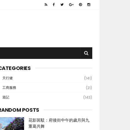
CATEGORIES
天行健
(141)
工商服務
(21)
遊記
(143)
RANDOM POSTS
花影斑駁：府後街中午的歲月與九
重葛共舞