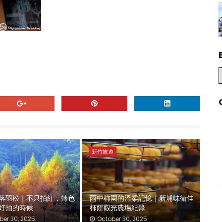
新竹旅遊
落羽松｜不只拍紅，轉色
雨中柿園的溫柔記憶｜新埔味衛佳
好拍的時候
柿餅觀光農場紀錄
er 30, 2025
October 30, 2025