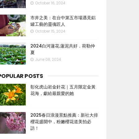
October 16, 2024
市井之美：在台中第五市場遇見鋁
罐工藝的靈魂匠人
October 15, 2024
2024白河蓮花.蓮泥共好．荷勒仲
夏
June 08, 2024
POPULAR POSTS
彰化虎山岩金針花｜五月限定金黃
花海，獻給最親愛的她
2025春日浪漫景點推薦：新社大排
櫻花盛開中，粉嫩櫻花道美拍必
訪！