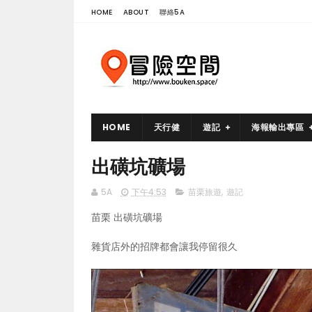
HOME
ABOUT
聯絡5A
HOME
天行健
遊記
海報輸出專區
出磺坑礦場
5A
下午4:53
苗栗旅遊
,
遊記
苗栗 出磺坑礦場
雜貨店外的招牌都會讓我停留很久