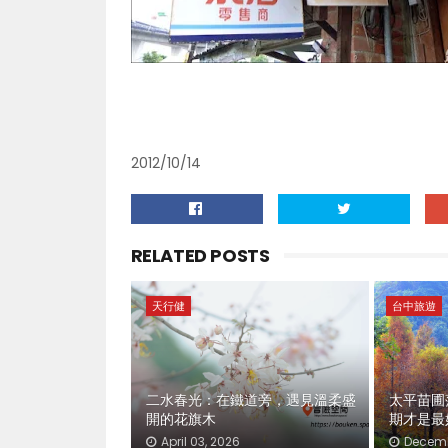
2012/10/14
RELATED POSTS
天行健
台中旅遊
二水春光：在鐵道旁，遇見溫柔盛
太平苗圃
開的花旗木
期才是最
April 03, 2026
Decemb