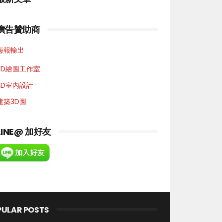
廣告贊助商
海報輸出
3D繪圖工作室
3D室內設計
建築3D圖
LINE@ 加好友
PULAR POSTS