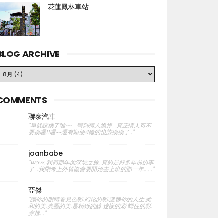
花蓮鳳林車站
BLOG ARCHIVE
COMMENTS
聯泰汽車
"早就該換了啦~~ 彎到情人換掉...真正情人可不
要換喔!!喔~~還有順便4輪的也該換換了.."
joanbabe
"wow, 我們那年的深坑之旅, 真的是好多年前的事
了...我剛考上外貿協會要開始去上班的那一年......"
亞傑
"讓你的眼睛看見色彩.幻化的彩.溫馨你的人生.柔
和的美.亮麗的美.是精緻的醇.迷樣的彩.嚮往的彩.
穿越..."