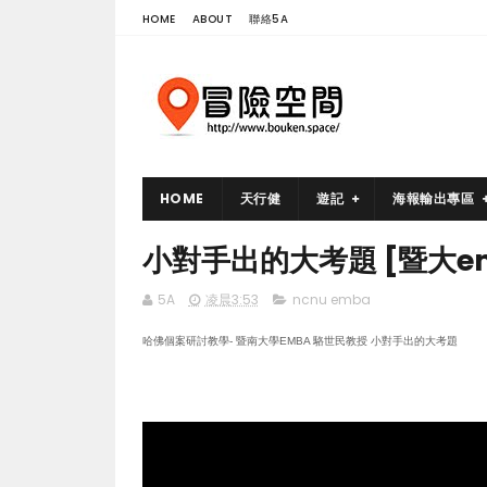
HOME
ABOUT
聯絡5A
HOME
天行健
遊記
海報輸出專區
小對手出的大考題 [暨大e
5A
凌晨3:53
ncnu emba
哈佛個案研討教學- 暨南大學EMBA 駱世民教授 小對手出的大考題