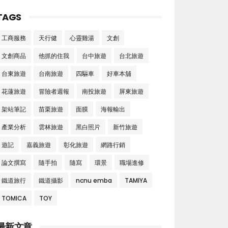
TAGS
工商服務
天行健
心靈雞湯
文創
文創商品
他抓的住我
台中旅遊
台北旅遊
台東旅遊
台南旅遊
四驅車
好車本舖
花蓮旅遊
冒險者週報
南投旅遊
屏東旅遊
架站筆記
苗栗旅遊
面膜
海報輸出
產業分析
雲林旅遊
黑白照片
新竹旅遊
遊記
嘉義旅遊
彰化旅遊
網路行銷
論文撰寫
隨手拍
隨寫
環景
職場進修
鐵道旅行
鐵道攝影
ncnu emba
TAMIYA
TOMICA
TOY
最新文章