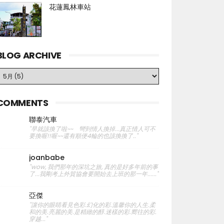
花蓮鳳林車站
BLOG ARCHIVE
COMMENTS
聯泰汽車
"早就該換了啦~~ 彎到情人換掉...真正情人可不
要換喔!!喔~~還有順便4輪的也該換換了.."
joanbabe
"wow, 我們那年的深坑之旅, 真的是好多年前的事
了...我剛考上外貿協會要開始去上班的那一年......"
亞傑
"讓你的眼睛看見色彩.幻化的彩.溫馨你的人生.柔
和的美.亮麗的美.是精緻的醇.迷樣的彩.嚮往的彩.
穿越..."