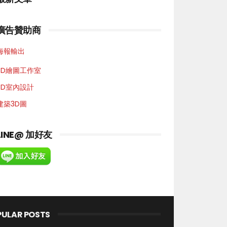
廣告贊助商
海報輸出
3D繪圖工作室
3D室內設計
建築3D圖
LINE@ 加好友
PULAR POSTS