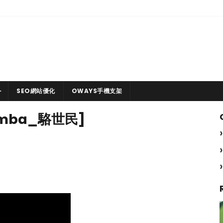
SEO網站優化
OWAYS手機支架
mba_駱世民]