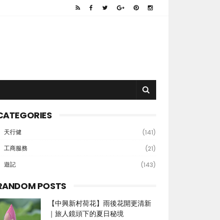
CATEGORIES
天行健
(141)
工商服務
(21)
遊記
(143)
RANDOM POSTS
【中興新村荷花】雨後花開更清新
｜旅人鏡頭下的夏日秘境