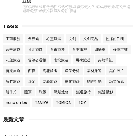
亞傑
"讓你的眼睛看見色彩.幻化的彩.溫馨你的人生.柔和的美.亮麗的美.是
精緻的醇.迷樣的彩.嚮往的彩.穿越..."
TAGS
工商服務
天行健
心靈雞湯
文創
文創商品
他抓的住我
台中旅遊
台北旅遊
台東旅遊
台南旅遊
四驅車
好車本舖
花蓮旅遊
冒險者週報
南投旅遊
屏東旅遊
架站筆記
苗栗旅遊
面膜
海報輸出
產業分析
雲林旅遊
黑白照片
新竹旅遊
遊記
嘉義旅遊
彰化旅遊
網路行銷
論文撰寫
隨手拍
隨寫
環景
職場進修
鐵道旅行
鐵道攝影
ncnu emba
TAMIYA
TOMICA
TOY
最新文章