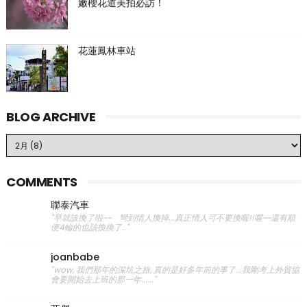
嫩櫻花道美拍必訪！
花蓮鳳林車站
BLOG ARCHIVE
COMMENTS
聯泰汽車
"早就該換了啦~~ 彎到情人換掉...真正情人可不要換喔!!喔~~還有順
便4輪的也該換換了.."
joanbabe
"wow, 我們那年的深坑之旅, 真的是好多年前的事了...我剛考上外貿協
會要開始去上班的那一年......"