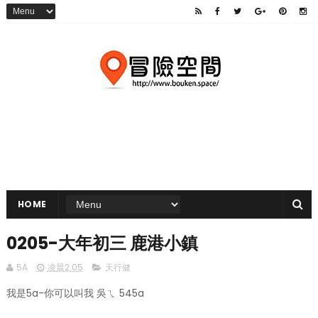
HOME
0205-大年初三 鹿港小鎮
5A
凌晨2:05
天行健
我是5a-你可以叫我 吳ㄟ 545a