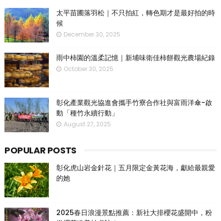
太平苗圃落羽松｜不只拍紅，轉色期才是最好拍的時
候
December 30, 2025
雨中柿園的溫柔記憶｜新埔味衛佳柿餅觀光農場紀錄
October 30, 2025
彰化產業觀光協進會攜手竹寮合作社與富雨洋傘-啟
動「種竹永續行動」
August 27, 2025
POPULAR POSTS
彰化虎山岩金針花｜五月限定金黃花海，獻給最親愛
的她
2025春日浪漫景點推薦：新社大排櫻花盛開中，粉