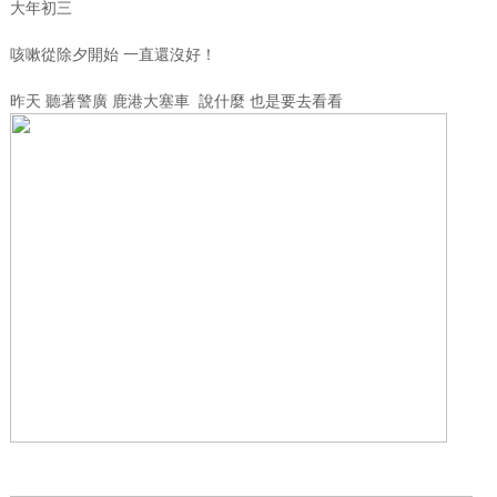
大年初三
咳嗽從除夕開始 一直還沒好！
昨天 聽著警廣 鹿港大塞車 說什麼 也是要去看看