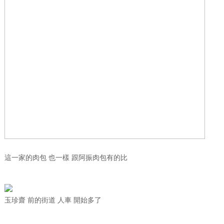
這一家的肉包 也一樣 跟阿振肉包有的比
玉珍齋 前的街道 人車 開始多了