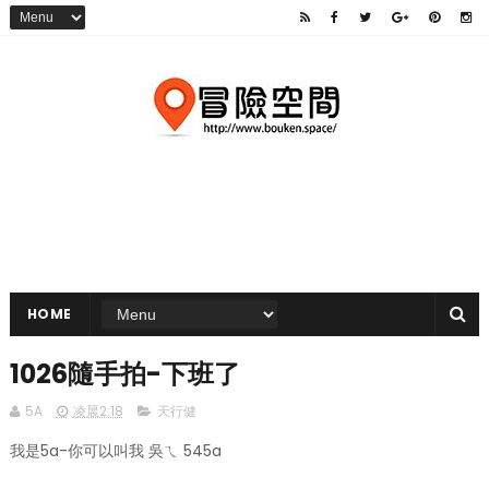
HOME
1026隨手拍-下班了
5A
凌晨2:18
天行健
我是5a-你可以叫我 吳ㄟ 545a