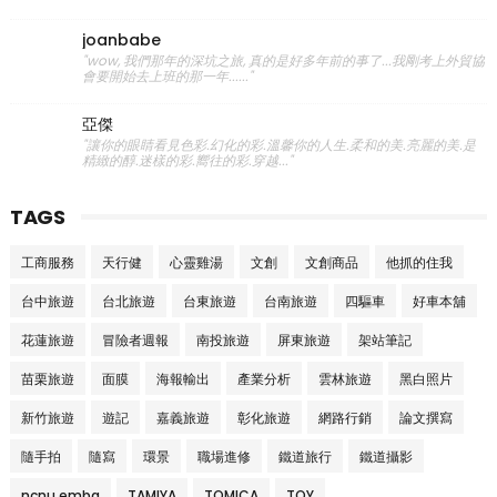
joanbabe
"wow, 我們那年的深坑之旅, 真的是好多年前的事了...我剛考上外貿協
會要開始去上班的那一年......"
亞傑
"讓你的眼睛看見色彩.幻化的彩.溫馨你的人生.柔和的美.亮麗的美.是
精緻的醇.迷樣的彩.嚮往的彩.穿越..."
TAGS
工商服務
天行健
心靈雞湯
文創
文創商品
他抓的住我
台中旅遊
台北旅遊
台東旅遊
台南旅遊
四驅車
好車本舖
花蓮旅遊
冒險者週報
南投旅遊
屏東旅遊
架站筆記
苗栗旅遊
面膜
海報輸出
產業分析
雲林旅遊
黑白照片
新竹旅遊
遊記
嘉義旅遊
彰化旅遊
網路行銷
論文撰寫
隨手拍
隨寫
環景
職場進修
鐵道旅行
鐵道攝影
ncnu emba
TAMIYA
TOMICA
TOY