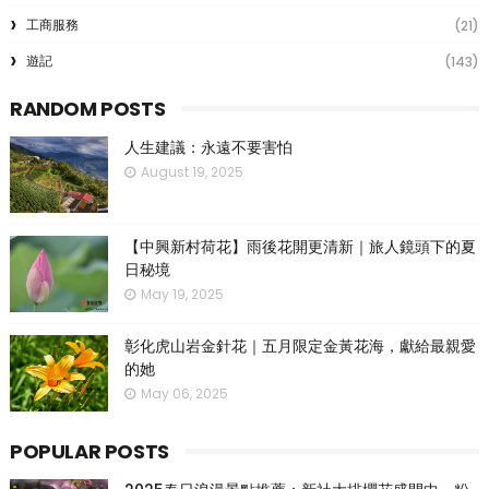
工商服務
(21)
遊記
(143)
RANDOM POSTS
人生建議：永遠不要害怕
August 19, 2025
【中興新村荷花】雨後花開更清新｜旅人鏡頭下的夏
日秘境
May 19, 2025
彰化虎山岩金針花｜五月限定金黃花海，獻給最親愛
的她
May 06, 2025
POPULAR POSTS