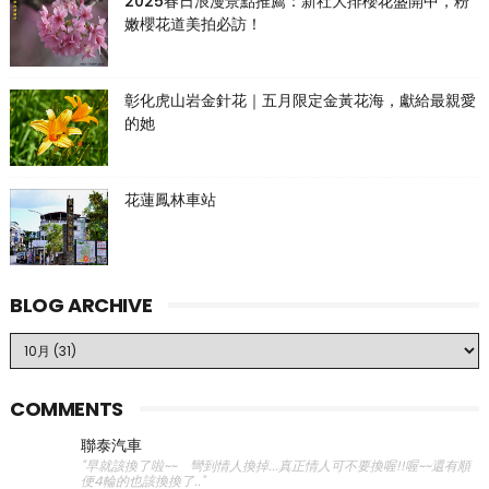
2025春日浪漫景點推薦：新社大排櫻花盛開中，粉
嫩櫻花道美拍必訪！
彰化虎山岩金針花｜五月限定金黃花海，獻給最親愛
的她
花蓮鳳林車站
BLOG ARCHIVE
COMMENTS
聯泰汽車
"早就該換了啦~~ 彎到情人換掉...真正情人可不要換喔!!喔~~還有順
便4輪的也該換換了.."