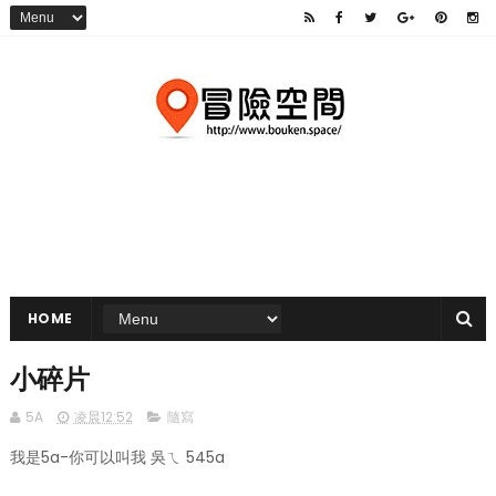
HOME
小碎片
5A
凌晨12:52
隨寫
我是5a-你可以叫我 吳ㄟ 545a