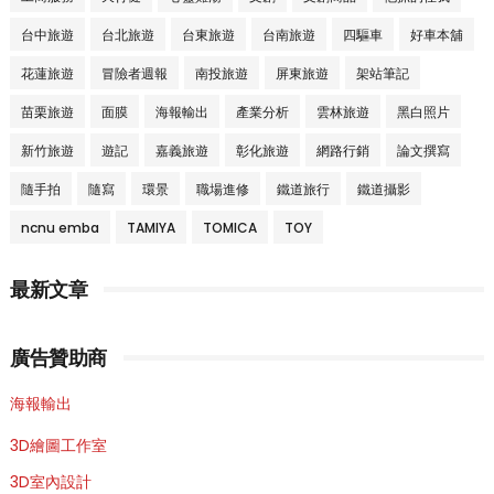
台中旅遊
台北旅遊
台東旅遊
台南旅遊
四驅車
好車本舖
花蓮旅遊
冒險者週報
南投旅遊
屏東旅遊
架站筆記
苗栗旅遊
面膜
海報輸出
產業分析
雲林旅遊
黑白照片
新竹旅遊
遊記
嘉義旅遊
彰化旅遊
網路行銷
論文撰寫
隨手拍
隨寫
環景
職場進修
鐵道旅行
鐵道攝影
ncnu emba
TAMIYA
TOMICA
TOY
最新文章
廣告贊助商
海報輸出
3D繪圖工作室
3D室內設計