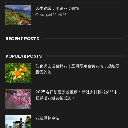
人生建議：永遠不要害怕
August 19, 2025
RECENT POSTS
POPULAR POSTS
彰化虎山岩金針花｜五月限定金黃花海，獻給最
親愛的她
2025春日浪漫景點推薦：新社大排櫻花盛開中，
粉嫩櫻花道美拍必訪！
花蓮鳳林車站