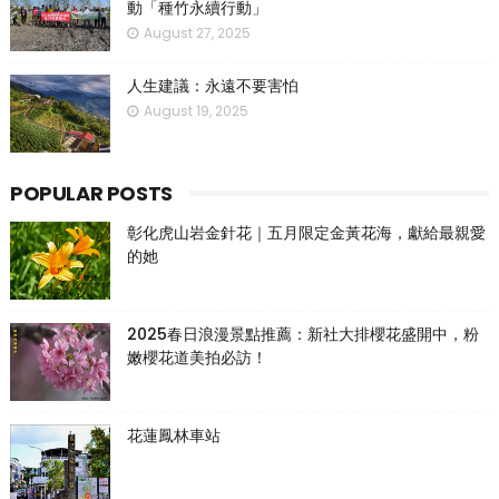
動「種竹永續行動」
August 27, 2025
人生建議：永遠不要害怕
August 19, 2025
POPULAR POSTS
彰化虎山岩金針花｜五月限定金黃花海，獻給最親愛
的她
2025春日浪漫景點推薦：新社大排櫻花盛開中，粉
嫩櫻花道美拍必訪！
花蓮鳳林車站