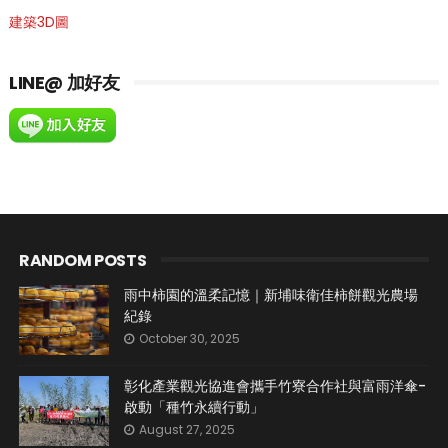
建築3D圖
LINE@ 加好友
RANDOM POSTS
雨中柿園的溫柔記憶｜新埔味衛佳柿餅觀光農場
紀錄
October 30, 2025
彰化產業觀光協進會攜手竹寮合作社與富雨洋傘-
啟動「種竹永續行動」
August 27, 2025