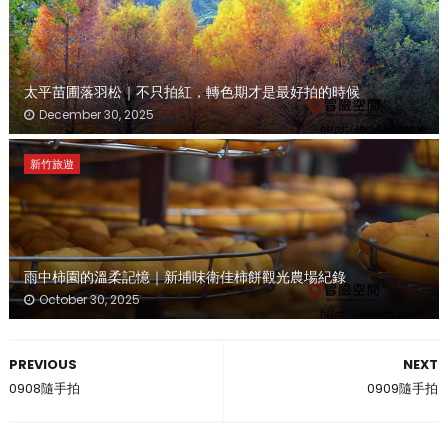
太平苗圃落羽松｜不只拍紅，轉色期才是最好拍的時候
December 30, 2025
新竹旅遊
雨中柿園的溫柔記憶｜新埔味衛佳柿餅觀光農場紀錄
October 30, 2025
PREVIOUS
NEXT
0908隨手拍
0909隨手拍