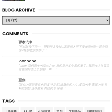
BLOG ARCHIVE
COMMENTS
聯泰汽車
"早就該換了啦~~ 彎到情人換掉...真正情人可不要換喔!!喔~~還有順
便4輪的也該換換了.."
joanbabe
"wow, 我們那年的深坑之旅, 真的是好多年前的事了...我剛考上外貿協
會要開始去上班的那一年......"
亞傑
"讓你的眼睛看見色彩.幻化的彩.溫馨你的人生.柔和的美.亮麗的美.是
精緻的醇.迷樣的彩.嚮往的彩.穿越..."
TAGS
工商服務
天行健
心靈雞湯
文創
文創商品
他抓的住我