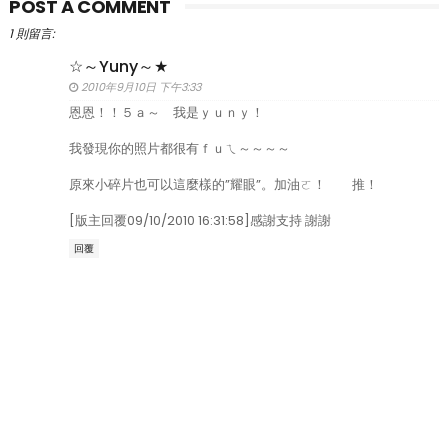
POST A COMMENT
1 則留言:
☆～Yuny～★
2010年9月10日 下午3:33
恩恩！！５ａ～ 我是ｙｕｎｙ！
我發現你的照片都很有ｆｕㄟ～～～～
原來小碎片也可以這麼樣的”耀眼”。加油ㄛ！ 推！
[版主回覆09/10/2010 16:31:58]感謝支持 謝謝
回覆