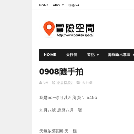
HOME
ABOUT
聯絡5A
HOME
天行健
遊記
海報輸出專區
0908隨手拍
5A
凌晨12:06
天行健
我是5a-你可以叫我 吳ㄟ 545a
九月八號 農曆八月一號
天氣依舊跟昨天一樣