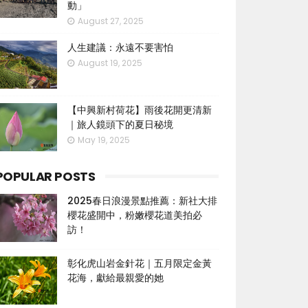
動」
August 27, 2025
人生建議：永遠不要害怕
August 19, 2025
【中興新村荷花】雨後花開更清新
｜旅人鏡頭下的夏日秘境
May 19, 2025
POPULAR POSTS
2025春日浪漫景點推薦：新社大排
櫻花盛開中，粉嫩櫻花道美拍必
訪！
彰化虎山岩金針花｜五月限定金黃
花海，獻給最親愛的她