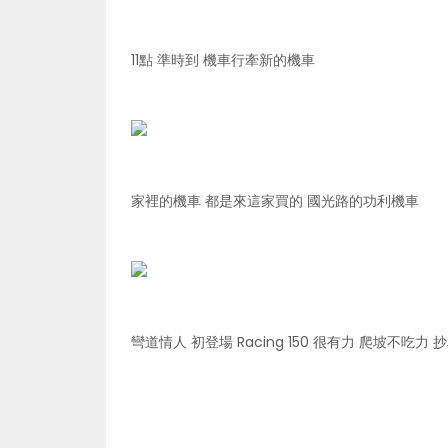
11點 準時到 機車行牽新的機車
家裡的機車 都是來這家買的 國光路的功利機車
彎道情人 初登場 Racing 150 很有力 爬坡不吃力