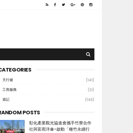
CATEGORIES
天行健
(141)
工商服務
(21)
遊記
(143)
RANDOM POSTS
彰化產業觀光協進會攜手竹寮合作
社與富雨洋傘-啟動「種竹永續行