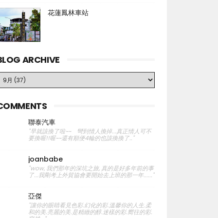
花蓮鳳林車站
BLOG ARCHIVE
COMMENTS
聯泰汽車
"早就該換了啦~~ 彎到情人換掉...真正情人可不
要換喔!!喔~~還有順便4輪的也該換換了.."
joanbabe
"wow, 我們那年的深坑之旅, 真的是好多年前的事
了...我剛考上外貿協會要開始去上班的那一年......"
亞傑
"讓你的眼睛看見色彩.幻化的彩.溫馨你的人生.柔
和的美.亮麗的美.是精緻的醇.迷樣的彩.嚮往的彩.