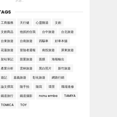
穿越..."
TAGS
工商服務
天行健
心靈雞湯
文創
文創商品
他抓的住我
台中旅遊
台北旅遊
台東旅遊
台南旅遊
四驅車
好車本舖
花蓮旅遊
冒險者週報
南投旅遊
屏東旅遊
架站筆記
苗栗旅遊
面膜
海報輸出
產業分析
雲林旅遊
黑白照片
新竹旅遊
遊記
嘉義旅遊
彰化旅遊
網路行銷
論文撰寫
隨手拍
隨寫
環景
職場進修
鐵道旅行
鐵道攝影
ncnu emba
TAMIYA
TOMICA
TOY